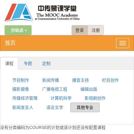
分站点
登录
注册
首页
Toggl
naviga
课程
专题
定制
节目制作
新闻传播
播音主持
栏目创作
摄影摄像
广播电视工程
编辑出版
传媒经济管理
计算机科学
影视剧创作
新闻发言人
语言文学
其他专业
没有分类编码为COURSE的计划或该计划还没有配置课程