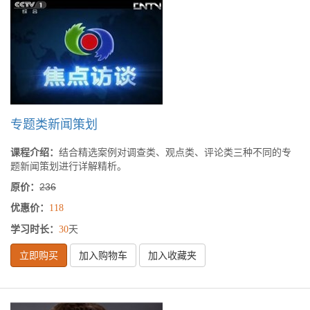
专题类新闻策划
课程介绍：
结合精选案例对调查类、观点类、评论类三种不同的专
题新闻策划进行详解精析。
原价：
236
优惠价：
118
学习时长：
天
30
立即购买
加入购物车
加入收藏夹