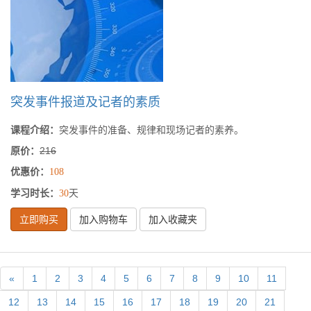
突发事件报道及记者的素质
课程介绍：
突发事件的准备、规律和现场记者的素养。
原价：
216
优惠价：
108
学习时长：
天
30
立即购买
加入购物车
加入收藏夹
«
1
2
3
4
5
6
7
8
9
10
11
12
13
14
15
16
17
18
19
20
21